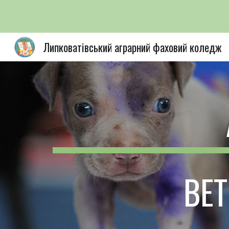
Sk
Липковатівський аграрний фаховий коледж
ВЕТ