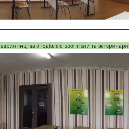
тваринництва з годівлею, зоогігієни та ветеринарн