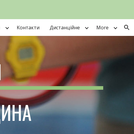
ion
и
Контакти
Дистанційне
More
П
ЦИНА