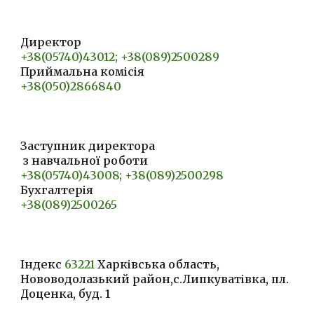
Директор
+38(05740)43012; +38(089)2500289
Приймальна
комісія
+38(050)2866840
Заступник директора
з
навчальної роботи
+38(05740)43008; +38(089)2500298
Бухгалтерія
+38(089)2500265
Індекс
63221
Харківська область,
Нововодолазький район,с.Липк
у
ватівка, пл.
Доценка, буд. 1