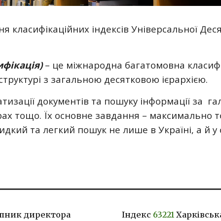
ня класифікаційних індексів Універсальної Деся
ифікація)
– це міжнародна багатомовна класифі
 структурі з загальною десятковою ієрархією.
изації документів та пошуку інформації за гал
ах тощо. Їх основне завдання – максимально т
ий та легкий пошук не лише в Україні, а й у с
упник директора
Індекс
63221
Харківськ