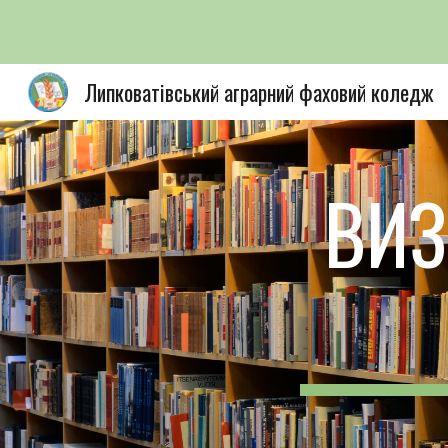
Sk
Липковатівський аграрний фаховий коледж
ВИЗ