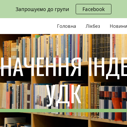
Запрошуємо до групи
Facebook
ip to main content
Skip to navigat
Головна
Лікбез
Новин
НАЧЕННЯ ІНД
УДК